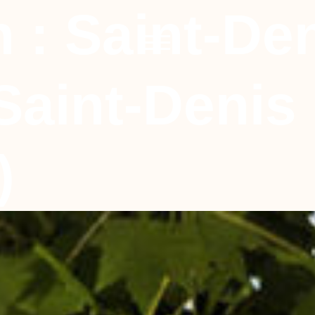
n :
Saint-Den
 Saint-Denis
)