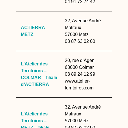
04 91 72 74 42
32, Avenue André
ACTIERRA
Malraux
METZ
57000 Metz
03 87 63 02 00
20, rue d’Agen
L’Atelier des
68000 Colmar
Territoires –
03 89 24 12 99
COLMAR – filiale
www.atelier-
d’ACTIERRA
territoires.com
32, Avenue André
L’Atelier des
Malraux
Territoires –
57000 Metz
METZ – filiale
03 87 63 02 00