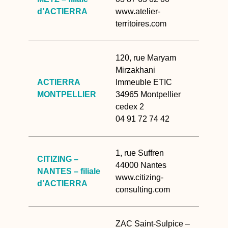
d’ACTIERRA
www.atelier-
territoires.com
120, rue Maryam
Mirzakhani
ACTIERRA
Immeuble ETIC
MONTPELLIER
34965 Montpellier
cedex 2
04 91 72 74 42
1, rue Suffren
CITIZING –
44000 Nantes
NANTES – filiale
www.citizing-
d’ACTIERRA
consulting.com
ZAC Saint-Sulpice –