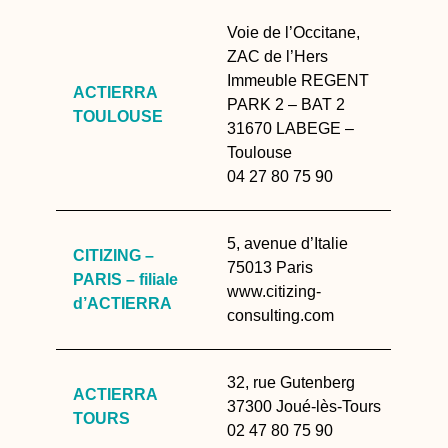
Voie de l’Occitane,
ZAC de l’Hers
Immeuble REGENT
ACTIERRA
PARK 2 – BAT 2
TOULOUSE
31670 LABEGE –
Toulouse
04 27 80 75 90
5, avenue d’Italie
CITIZING –
75013 Paris
PARIS – filiale
www.citizing-
d’ACTIERRA
consulting.com
32, rue Gutenberg
ACTIERRA
37300 Joué-lès-Tours
TOURS
02 47 80 75 90