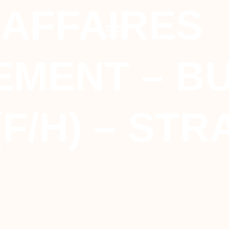
AFFAIRES
EMENT – B
(F/H) – ST