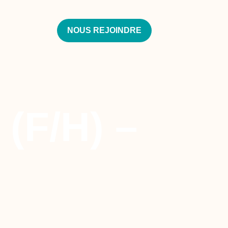
NOUS REJOINDRE
(F/H) –