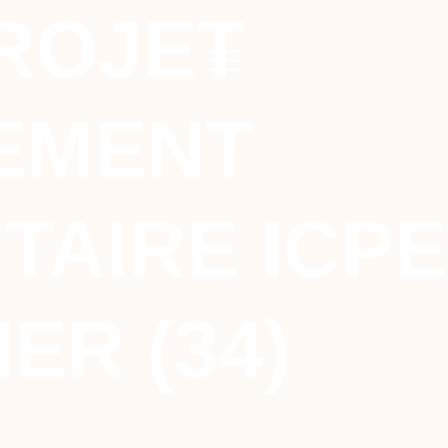
ROJET
EMENT
AIRE ICPE 
ER (34)