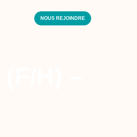
NOUS REJOINDRE
(F/H) –