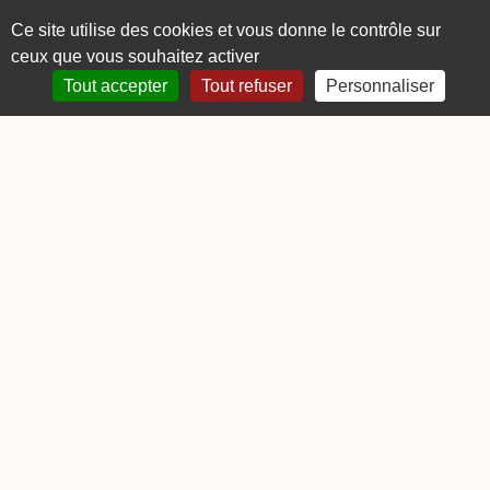
Ce site utilise des cookies et vous donne le contrôle sur
ceux que vous souhaitez activer
Tout accepter
Tout refuser
Personnaliser
MAÎTRE D’OUVRAGE
DDTM06
GROUPEMENT
Ingérop, Géos, Actierra
ANNÉES
2022-2023